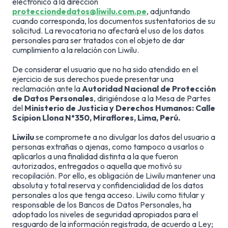
electrónico a la dirección
protecciondedatos@liwilu.com.pe
, adjuntando
cuando corresponda, los documentos sustentatorios de su
solicitud. La revocatoria no afectará el uso de los datos
personales para ser tratados con el objeto de dar
cumplimiento a la relación con Liwilu.
De considerar el usuario que no ha sido atendido en el
ejercicio de sus derechos puede presentar una
reclamación ante la
Autoridad Nacional de Protección
de Datos Personales
, dirigiéndose a la Mesa de Partes
del
Ministerio de Justicia y Derechos Humanos: Calle
Scipion Llona N°350, Miraflores, Lima, Perú.
Liwilu
se compromete a no divulgar los datos del usuario a
personas extrañas o ajenas, como tampoco a usarlos o
aplicarlos a una finalidad distinta a la que fueron
autorizados, entregados o aquella que motivó su
recopilación. Por ello, es obligación de Liwilu mantener una
absoluta y total reserva y confidencialidad de los datos
personales a los que tenga acceso. Liwilu como titular y
responsable de los Bancos de Datos Personales, ha
adoptado los niveles de seguridad apropiados para el
resguardo de la información registrada, de acuerdo a Ley;